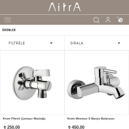
0
ÜRÜNLER
FİLTRELE
SIRALA
Krom Filtreli Çamaşır Musluğu
Krom Mınımax S Banyo Bataryası
250,00
450,00
t
t